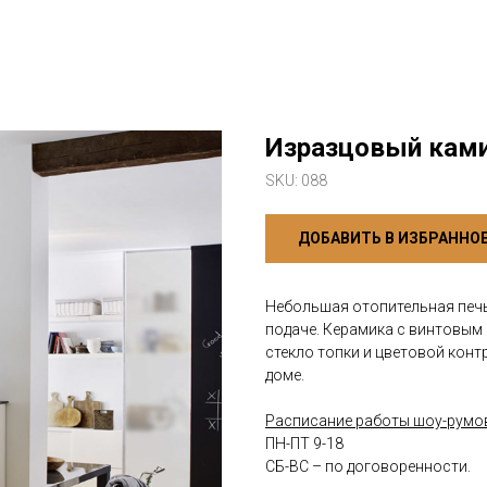
Изразцовый ками
SKU:
088
ДОБАВИТЬ В ИЗБРАННО
Небольшая отопительная печь
подаче. Керамика с винтовым
стекло топки и цветовой конт
доме.
Расписание работы шоу-румо
ПН-ПТ 9-18
СБ-ВС – по договоренности.